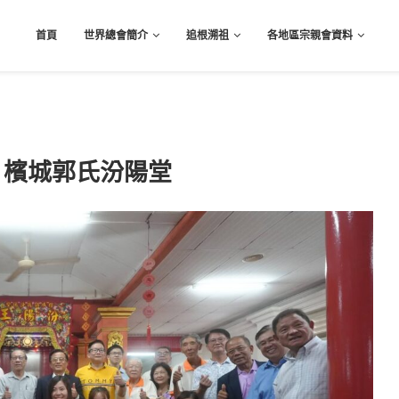
首頁
世界總會簡介
追根溯祖
各地區宗親會資料
行｜檳城郭氏汾陽堂