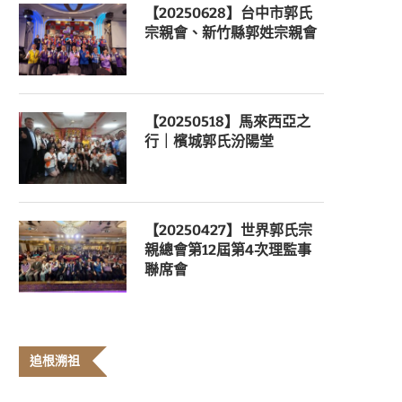
【20250628】台中市郭氏
宗親會、新竹縣郭姓宗親會
【20250518】馬來西亞之
行｜檳城郭氏汾陽堂
【20250427】世界郭氏宗
親總會第12屆第4次理監事
聯席會
追根溯祖