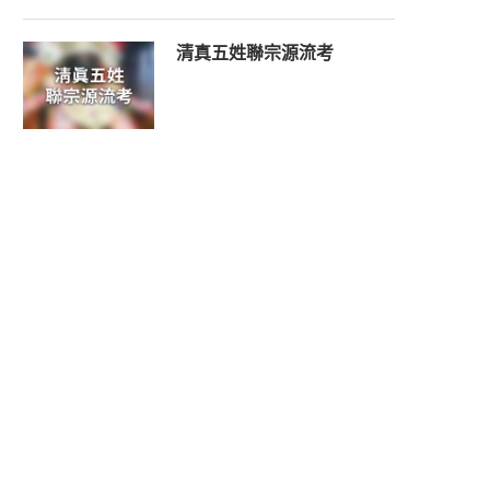
清真五姓聯宗源流考