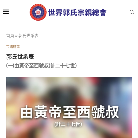
首頁
»
郭氏世系表
宗譜研究
郭氏世系表
(一)由黃帝至西虢叔(計二十七世）