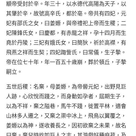
顓帝受封於辛。年三十，以水德代高陽為天子，以
其肇於辛，故號高辛氏，都於亳。帝共有四妃，元
妃有邵氏之女，曰姜嫄，與帝禮祀上帝而生稷；二
妃陳鋒氏女，曰慶都，有赤龍之祥，孕十四月而生
堯於丹陵；三妃有娥氏女，曰簡狄，祈於高襟，有
飛燕之祥而生契；四妃踙訾氏，曰常儀，生子摯。
帝在位七十年，年一百五十歲崩，葬於頓丘，子摯
嗣立。
五世后稷
：名棄，母姜嫄，為帝嚳元妃，出野見巨
人跡，心欣悅而踐之，而身動如孕者，屆期生子，
以為不祥，棄之隘巷，馬牛不踐，徙置平林，適會
山林多人遷之，又棄之渠中冰上，飛鳥以翼覆之，
姜嫄以為神，遂收養長之，因初欲棄之未果，故名
曰棄。棄兒時屹如巨人之志，其游戲好種麻菽，及