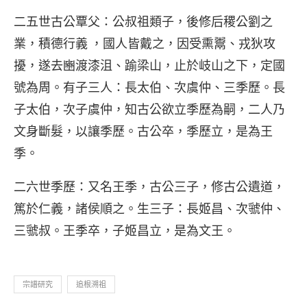
二五世古公覃父
：公叔祖類子，後修后稷公劉之
業，積德行義 ，國人皆戴之，因受熏鬻、戎狄攻
擾，遂去豳渡漆沮、踰梁山，止於岐山之下，定國
號為周。有子三人：長太伯、次虞仲、三季歷。長
子太伯，次子虞仲，知古公欲立季歷為嗣，二人乃
文身斷髮，以讓季歷。古公卒，季歷立，是為王
季。
二六世季歷
：又名王季，古公三子，修古公遺道，
篤於仁義，諸侯順之。生三子：長姬昌、次虢仲、
三虢叔。王季卒，子姬昌立，是為文王。
宗譜研究
追根溯祖