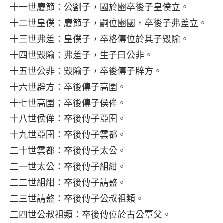
十一世慶節
：公劉子，國於豳卒後子皇僕立。
十二世皇僕
：慶節子，嗣位豳國，卒後子弗差立。
十三世弗差
：皇僕子，卒格傳位於其子毀隃。
十四世毀隃
：弗差子，生子曰公非。
十五世公非
：毀隃子，卒後傳子辟方。
十六世辟方
：卒後傳子高圉。
十七世高圉
；卒後傳子侯侔。
十八世侯侔
：卒後傳子亞圉。
十九世亞圉
：卒後傳子雲都。
二十世雲都
：卒後傳子太公。
二一世太公
：卒後傳子組紺。
二二世組紺
：卒後傳子請盩。
二三世請盩
：卒後傳子公叔祖類。
二四世公叔祖類
：卒後傳位於古公覃父。