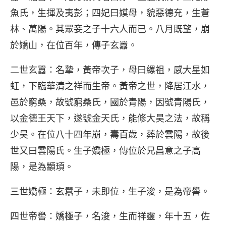
魚氏，生揮及夷彭；四妃曰嫫母，貌惡德充，生蒼
林、萬陽。其眾妾之子十六人而已。八月既望，崩
於嬌山，在位百年，傳子玄囂。
二世玄囂
：名摯，黃帝次子，母曰縲祖，感大星如
虹，下臨華清之祥而生帝。黃帝之世，降居江水，
邑於窮桑，故號窮桑氏，國於青陽，因號青陽氏，
以金德王天下，遂號金天氏，能修大昊之法，故稱
少昊。在位八十四年崩，壽百歲，葬於雲陽，故後
世又曰雲陽氏。生子嬌極，傳位於兄昌意之子高
陽，是為顓頊。
三世嬌極
：玄囂子，未即位，生子浚，是為帝嚳。
四世帝嚳
：嬌極子，名浚，生而祥靈，年十五，佐