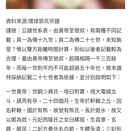
資料來源:環球郭氏宗譜
謹按：公譜世系表，由黃帝至虢叔，有兩種不同記
載；其一為傳十九世；其二為傳二十七世，未知孰
是？惟以雙方距離時間計算，則似以後者記載較為
合理，蓋由黃帝傳至虢叔，起碼相隔一千三百餘
年，而每一世則平均不可能超過五十年也。故本譜
特採納記載二十七世者為依據，並分別說明如下：
一世黃帝
：世嗣少典氏，母曰附寶，視大電繞北
斗，感而有孕，二十四個月，生帝於軒轅之丘，因
名軒轅。國於有熊，故號有熊氏，長於姬水，故又
以姬為姓。元妃西陵氏之女曰縲祖，生昌意、玄
囂、龍苗；二妃方纍氏名白節，生體及清；三妃彤