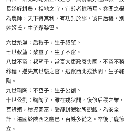
長遂好耕農，相地之宜，宜穀者稼穡焉。堯聞之舉
為農師，天下得其利，有功封於邵，號曰后稷，別
姓姬氏，生子谿楘璽。
六世楘璽
：后稷子，生子叔望。
七世叔望
：楘璽子，生子不窋。
八世不窋
：叔望子，當夏大康政衰失國，不窋不務
稼穡，遂失其世襲之官，逃竄西北戎狄間，生子鞠
陶。
九世鞠陶
：不窋子，生子公劉。
十世公劉
：鞠陶子，雖在戎狄間，復修后稷之業，
善貨殖，積資甚富，受鄰封玁狁所覬覦，為安全
計，遷國於陝西之豳邑，百姓多從之。卒後子慶節
立。