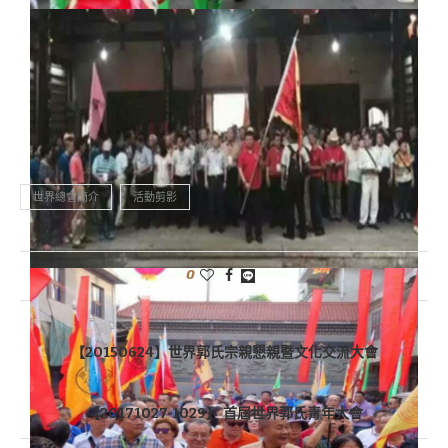
世界總會簡介
活動剪影
0
上一篇文章
【20150624】世界郭氏宗親懇親暨文化交流大會
下一篇文章
【20171027-1029】 首屆世界郭氏青年大會