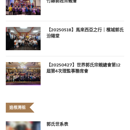
竹縣郭姓宗親會
【20250518】馬來西亞之行｜檳城郭氏
汾陽堂
【20250427】世界郭氏宗親總會第12
屆第4次理監事聯席會
追根溯祖
郭氏世系表