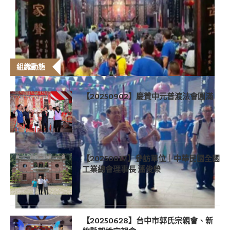
組織動態
【20250902】慶贊中元普渡法會圓滿
【20250817】參訪單位｜中華民國全國
工業總會理事長 潘俊榮
【20250628】台中市郭氏宗親會、新